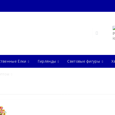
ственные Ёлки
Гирлянды
Световые фигуры
Х
оптом