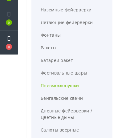
Ели смешанные - Премиум
Гирлянды уличные
Наземные фейерверки
светодиодные
Ели литые - Элитные
Летающие фейерверки
0
Гирлянды уличные "бахрома"
Сосны искусственные
Фонтаны
Гирлянды уличные "нить"
Заснеженные ели
Ракеты
0
Белые ели
Батареи ракет
Фестивальные шары
Пневмохлопушки
Бенгальские свечи
Дневные фейерверки /
Цветные дымы
Салюты веерные