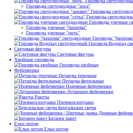
Гирлянды светодиодны
Гирлянды светодиодные "роса"
Гирлянды светодиод
Гирлянды светодиодны
Гирлянды уличные с
Гирлянды уличные "бахрома"
Гирлянды уличные "нить"
Гирлянды "бахрома
Гирлянда Водопад с
Световые фигуры
Световые фигуры
Хвойные гирлянды
Гирлянды хвойные
Фейерверки
Петарды терочные
Петарды фитильные
Наземные фейерверки
Летающие фейерверки
Ракеты
Пневмохлопушки
Бенгальские свечи
Дневные фейерв
Батареи ракет
Елки оптом
Елки оптом