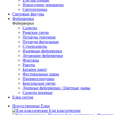
Ели настенные
Новогодние декорации
Светотехника
Световые фигуры
Фейерверки
Фейерверки
Салюты
Римские свечи
Петарды терочные
Петарды фитильные
Суперсалюты
Наземные фейерверки
Летающие фейерверки
Фонтаны
Ракеты
Батареи ракет
Фестивальные шары
Пневмохлопушки
Бенгальские свечи
Дневные фейерверки / Цветные дымы
Салюты веерные
Елки оптом
Искусственные Ёлки
Ели классические