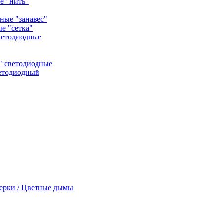
е "нить"
ные "занавес"
е "сетка"
ветодиодные
" светодиодные
ветодиодный
ерки / Цветные дымы