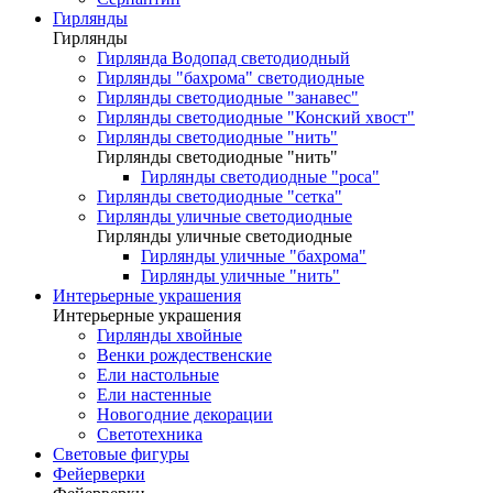
Гирлянды
Гирлянды
Гирлянда Водопад светодиодный
Гирлянды "бахрома" светодиодные
Гирлянды светодиодные "занавес"
Гирлянды светодиодные "Конский хвост"
Гирлянды светодиодные "нить"
Гирлянды светодиодные "нить"
Гирлянды светодиодные "роса"
Гирлянды светодиодные "сетка"
Гирлянды уличные светодиодные
Гирлянды уличные светодиодные
Гирлянды уличные "бахрома"
Гирлянды уличные "нить"
Интерьерные украшения
Интерьерные украшения
Гирлянды хвойные
Венки рождественские
Ели настольные
Ели настенные
Новогодние декорации
Светотехника
Световые фигуры
Фейерверки