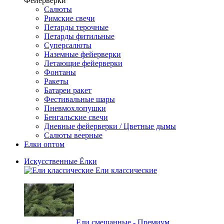
Фейерверки
Салюты
Римские свечи
Петарды терочные
Петарды фитильные
Суперсалюты
Наземные фейерверки
Летающие фейерверки
Фонтаны
Ракеты
Батареи ракет
Фестивальные шары
Пневмохлопушки
Бенгальские свечи
Дневные фейерверки / Цветные дымы
Салюты веерные
Елки оптом
Искусственные Ёлки
Ели классические
Ели смешанные - Премиум