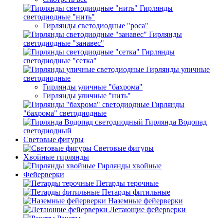
Гирлянды
светодиодные "нить"
Гирлянды светодиодные "роса"
Гирлянды
светодиодные "занавес"
Гирлянды
светодиодные "сетка"
Гирлянды уличные
светодиодные
Гирлянды уличные "бахрома"
Гирлянды уличные "нить"
Гирлянды
"бахрома" светодиодные
Гирлянда Водопад
светодиодный
Световые фигуры
Световые фигуры
Хвойные гирлянды
Гирлянды хвойные
Фейерверки
Петарды терочные
Петарды фитильные
Наземные фейерверки
Летающие фейерверки