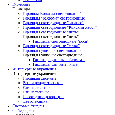
Гирлянды
Гирлянды
Гирлянда Водопад светодиодный
Гирлянды "бахрома" светодиодные
Гирлянды светодиодные "занавес"
Гирлянды светодиодные "Конский хвост"
Гирлянды светодиодные "нить"
Гирлянды светодиодные "нить"
Гирлянды светодиодные "роса"
Гирлянды светодиодные "сетка"
Гирлянды уличные светодиодные
Гирлянды уличные светодиодные
Гирлянды уличные "бахрома"
Гирлянды уличные "нить"
Интерьерные украшения
Интерьерные украшения
Гирлянды хвойные
Венки рождественские
Ели настольные
Ели настенные
Новогодние декорации
Светотехника
Световые фигуры
Фейерверки