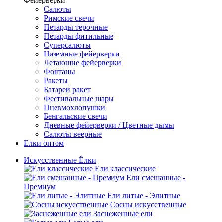
Фейерверки
Салюты
Римские свечи
Петарды терочные
Петарды фитильные
Суперсалюты
Наземные фейерверки
Летающие фейерверки
Фонтаны
Ракеты
Батареи ракет
Фестивальные шары
Пневмохлопушки
Бенгальские свечи
Дневные фейерверки / Цветные дымы
Салюты веерные
Елки оптом
Искусственные Ёлки
Ели классические
Ели смешанные -
Премиум
Ели литые - Элитные
Сосны искусственные
Заснеженные ели