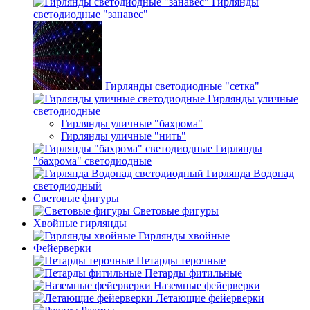
Гирлянды
светодиодные "занавес"
Гирлянды светодиодные "сетка"
Гирлянды уличные
светодиодные
Гирлянды уличные "бахрома"
Гирлянды уличные "нить"
Гирлянды
"бахрома" светодиодные
Гирлянда Водопад
светодиодный
Световые фигуры
Световые фигуры
Хвойные гирлянды
Гирлянды хвойные
Фейерверки
Петарды терочные
Петарды фитильные
Наземные фейерверки
Летающие фейерверки